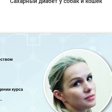
"Сахарный диабет у собак и кошек"
еством
дении курса