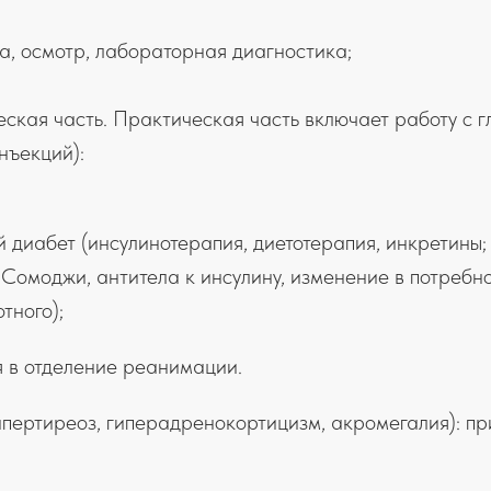
а, осмотр, лабораторная диагностика;
еская часть. Практическая часть включает работу с
нъекций):
диабет (инсулинотерапия, диетотерапия, инкретины
Сомоджи, антитела к инсулину, изменение в потребнос
тного);
я в отделение реанимации.
ипертиреоз, гиперадренокортицизм, акромегалия): пр