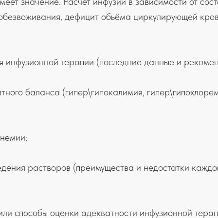
имеет значение. Расчет инфузии в зависимости от сос
 обезвоживания, дефицит обьёма циркулирующей кро
ля инфузионной терапии (последние данные и рекомен
ли вы не смогли присутствовать на веби
то можете приобрести видеозапись
тного баланса (гипер\гипокалимия, гипер\гипохлорем
СТОИМОСТЬ ВИДЕОЗАПИСИ
инемии;
990р
- без выдачи сертификата
1990р
- с выдачей сертификата
ведения растворов (преимущества и недостатки каждог
Сертификат выдается в электронном виде
 или способы оценки адекватности инфузионной терап