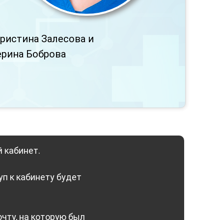
ристина Залесова и
ерина Боброва
 кабинет.
уп к кабинету будет
очту, на которую был