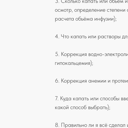
3. Сколько капать или обьём 
осмотр, определение степени
расчета обьёма инфузии);
4. Что капать или растворы д
Ес
5. Коррекция водно-электроли
гипокальцемия);
6. Коррекция анемии и проте
7. Куда капать или способы в
какой способ выбрать);
8. Правильно ли я всё сделал