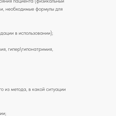
тояния пациента (физикальный
ви, необходимые формулы для
дации в использовании);
наре,
ия, гипер\гипонатримия,
о из метода, в какой ситуации
ии;