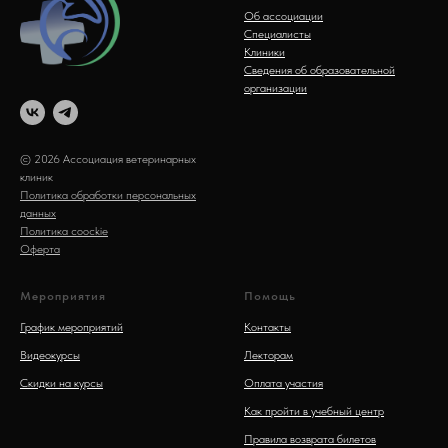
Об ассоциации
Специалисты
Клиники
Сведения об образовательной
организации
© 2026 Ассоциация ветеринарных
клиник
Политика обработки персональных
данных
Политика coockie
Оферта
Мероприятия
Помощь
График мероприятий
Контакты
Видеокурсы
Лекторам
Скидки на курсы
Оплата участия
Как пройти в учебный центр
Правила возврата билетов