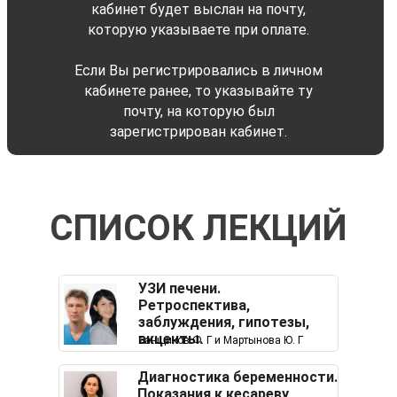
кабинет будет выслан на почту,
которую указываете при оплате.
Если Вы регистрировались в личном
кабинете ранее, то указывайте ту
почту, на которую был
зарегистрирован кабинет.
СПИСОК ЛЕКЦИЙ
УЗИ печени.
Ретроспектива,
заблуждения, гипотезы,
акценты.
Банщиков Ф. Г и Мартынова Ю. Г
Диагностика беременности.
Показания к кесареву